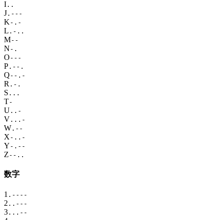
I
..
J
.---
K
-.-
L
.-..
M
--
N
-.
O
---
P
.--.
Q
--.-
R
.-.
S
...
T
-
U
..-
V
...-
W
.--
X
-..-
Y
-.--
Z
--..
数字
1
.----
2
..---
3
...--