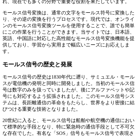
れ、現在でも多くの分野で重要な役割を果たしています。
モールス信号変換は、通常の文字をモールス符号に変換した
り、その逆の変換を行うプロセスです。現代では、オンライ
ンのモールス信号変換ツールを使用することで、誰でも簡単
にこの作業を行うことができます。当サイトでは、日本語、
英語、中国語に対応した高性能なモールス信号変換機能を提
供しており、学習から実用まで幅広いニーズにお応えしま
す。
モールス信号の歴史と発展
モールス信号の歴史は1830年代に遡り、サミュエル・モール
スが電信機の発明と同時に開発しました。当初のモールス信
号は数字のみを扱っていましたが、後にアルファベットや記
号にも対応するよう拡張されました。このモールス信号シス
テムは、長距離通信の革命をもたらし、世界をより密接に結
びつける重要な技術となりました。
20世紀に入ると、モールス信号は船舶や航空機の通信におい
て標準的な手段となり、特に緊急時の通信手段として不可欠
な存在でした。有名な「SOS」信号もモールス信号で表現さ