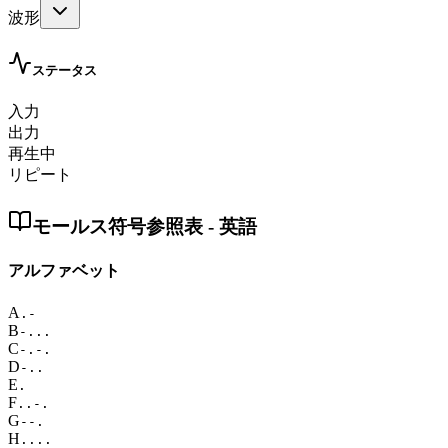
波形
ステータス
入力
出力
再生中
リピート
モールス符号参照表
-
英語
アルファベット
A
.-
B
-...
C
-.-.
D
-..
E
.
F
..-.
G
--.
H
....