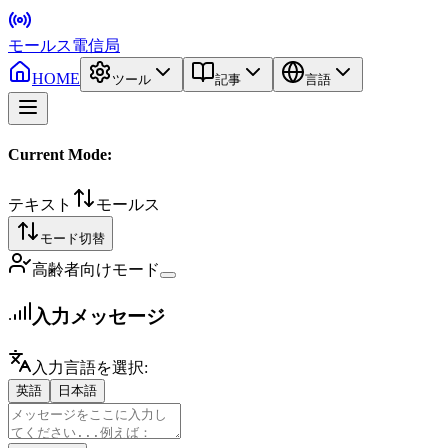
モールス電信局
HOME
ツール
記事
言語
Current Mode:
テキスト
モールス
モード切替
高齢者向けモード
入力メッセージ
入力言語を選択
:
英語
日本語