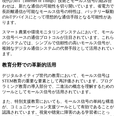
現代のIoT（Internet of Things）技術とモールス信号の組み合
わせは、新たな通信の可能性を切り開いています。省電力で
長距離通信が可能なモールス信号の特性は、バッテリー駆動
のIoTデバイスにとって理想的な通信手段となる可能性があ
ります。
スマート農業や環境モニタリングシステムにおいて、モール
ス信号ベースの通信プロトコルが注目されています。これら
のシステムでは、シンプルで信頼性の高いモールス信号が、
複雑なデジタル通信システムの代替手段として活用されてい
ます。
教育分野での革新的活用
デジタルネイティブ世代の教育において、モールス信号は
STEM教育の重要な要素として再評価されています。プログ
ラミング教育の導入部分で、二進法の概念を理解するための
ツールとしてモールス信号が活用されています。
また、特別支援教育においても、モールス信号の単純な構造
が、コミュニケーション支援ツールとして有効であることが
認識されています。視覚や聴覚に障害のある学習者にとっ