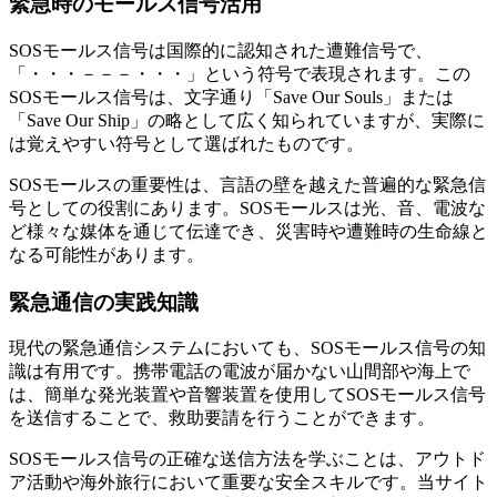
緊急時のモールス信号活用
SOSモールス信号は国際的に認知された遭難信号で、
「・・・－－－・・・」という符号で表現されます。この
SOSモールス信号は、文字通り「Save Our Souls」または
「Save Our Ship」の略として広く知られていますが、実際に
は覚えやすい符号として選ばれたものです。
SOSモールスの重要性は、言語の壁を越えた普遍的な緊急信
号としての役割にあります。SOSモールスは光、音、電波な
ど様々な媒体を通じて伝達でき、災害時や遭難時の生命線と
なる可能性があります。
緊急通信の実践知識
現代の緊急通信システムにおいても、SOSモールス信号の知
識は有用です。携帯電話の電波が届かない山間部や海上で
は、簡単な発光装置や音響装置を使用してSOSモールス信号
を送信することで、救助要請を行うことができます。
SOSモールス信号の正確な送信方法を学ぶことは、アウトド
ア活動や海外旅行において重要な安全スキルです。当サイト