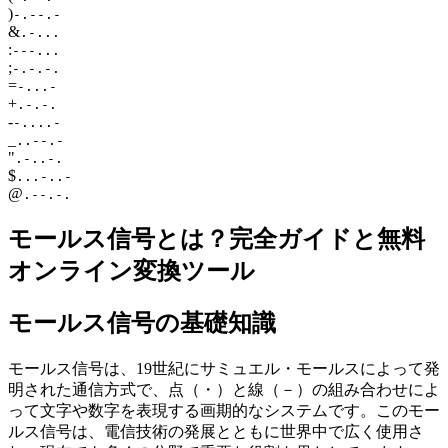
)
-.--.-
&
.-...
:
---...
;
-.-.-.
=
-...-
+
.-.-.
-
-....-
_
..--.-
"
.-..-.
$
...-..-
@
.--.-.
モールス信号とは？完全ガイドと無料
オンライン変換ツール
モールス信号の基礎知識
モールス信号は、19世紀にサミュエル・モールスによって発
明された通信方式で、点（・）と線（－）の組み合わせによ
って文字や数字を表現する画期的なシステムです。このモー
ルス信号は、電信技術の発展とともに世界中で広く使用さ