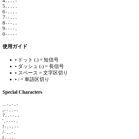
4
....-
5
.....
6
-....
7
--...
8
---..
9
----.
0
-----
使用ガイド
•
ドット (.) = 短信号
•
ダッシュ (-) = 長信号
•
スペース = 文字区切り
•
/ = 単語区切り
Special Characters
.
.-.-.-
,
--..--
?
..--..
'
.----.
!
-.-.--
/
-..-.
(
-.--.